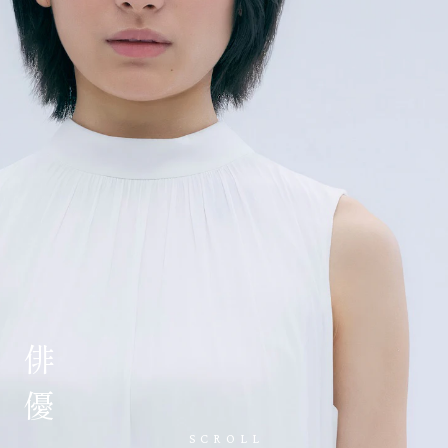
俳優
JA
/
EN
SCROLL