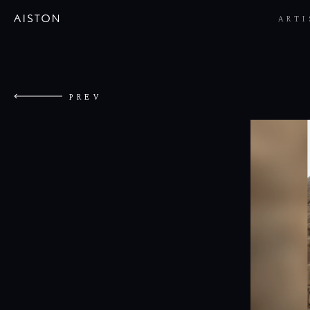
ARTI
岡田准
植木祥
山﨑翠
PREV