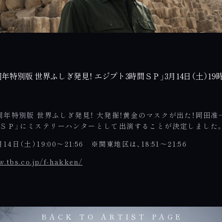
0周年特別版 世界ふしぎ発見！ エジプト3時間ＳＰ」3月14日（土）1
0周年特別版 世界ふしぎ発見！ 大発掘！黄金のマスクが出た！岡田
間ＳＰ」にミステリーハンターとして出演することが決定しまし
14日（土）19:00～21:56 ※関東地区は、18:51～21:56
w.tbs.co.jp/f-hakken/
BACK TO ARTIST PAGE