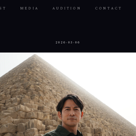
ST
MEDIA
AUDITION
CONTACT
一
平
佳
2026-03-06