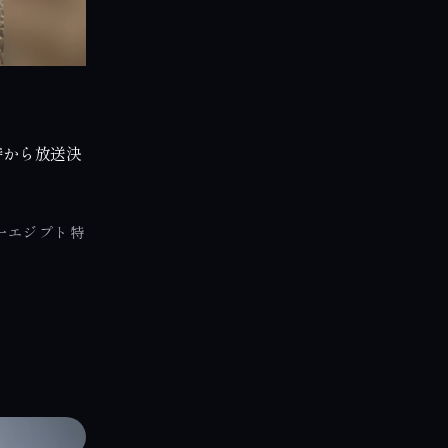
9時から放送決
准一エジプト特
た。